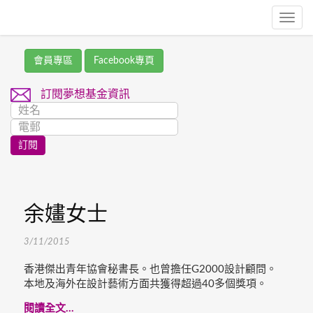
Toggl
navig
會員專區
Facebook專頁
訂閱夢想基金資訊
余嫿女士
3/11/2015
香港傑出青年協會秘書長。也曾擔任G2000設計顧問。
本地及海外在設計藝術方面共獲得超過40多個獎項。
閱讀全文...