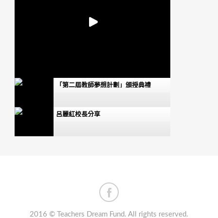
「第二屆教師夢想計劃」頒授典禮
呂麗紅校長分享
梁紀昌校長分享
藍美容博士分享
福建中學附屬學校老師分享
2016 © Teachers Dream Fund. All rights reserved.