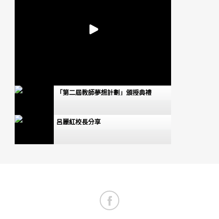
「第二屆教師夢想計劃」頒授典禮
呂麗紅校長分享
梁紀昌校長分享
藍美容博士分享
福建中學附屬學校老師分享