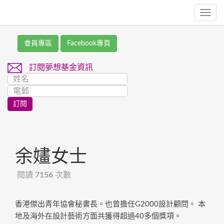
Toggl
navig
會員專區
Facebook專頁
訂閱夢想基金資訊
余嫿女士
閱讀
7156
次數
香港傑出青年協會秘書長。也曾擔任G2000設計顧問。 本
地及海外在設計藝術方面共獲得超過40多個獎項。