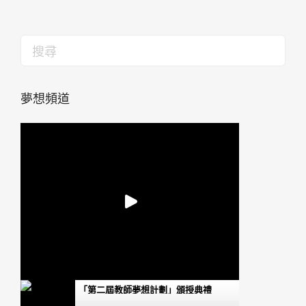
夢想頻道
「第二屆教師夢想計劃」頒授典禮